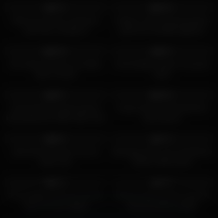
75%
100%
Meid met enorme meloenen
Lekkere meid met grote jetsers
trekt haar vriendje af
geeft een heerlijke pijpbeurt
1K
10:00
4K
07:00
100%
90%
Dit meisje wil slavin met dikke
Onschuldige student met grote
tieten worden
tieten
6K
06:00
3K
07:00
90%
100%
Schoolmeid met grote jetsers
Jonge dame met fantastische
laat graag haar dikke tieten zien
grote jetsers
11K
00:52
6K
18:00
89%
77%
Sportchick laat haar enorme
Massage dame met ontzettende
tieten zien
lekkere dikke tieten
4K
08:00
3K
11:00
81%
75%
Onschuldige meid met enorme
Piemel tussen borsten gedrukt.
tieten wil man helpen
Hij wordt lekker gepijpt
5K
07:00
4K
14:00