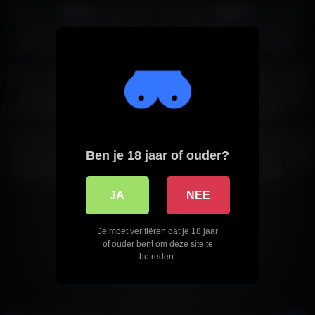
100%
100%
Knappe brunette met grote
Super witte meid met grote
tieten gaat openbaar door de
tieten laat zich flink neuken
knieën
2K
20:00
4K
08:00
66%
84%
Lekkere brunette met grote
Lekkere dame laat haar dikke
jetsers wordt helemaal foxwild
tieten zien voor geld
2K
06:00
5K
07:00
100%
87%
Ben je 18 jaar of ouder?
Lekkere knappe meid met grote
19 jarige met grote borsten weet
tieten wil graag casual seks
dat ze alles kan krijgen
JA
NEE
1
2
3
Je moet verifiëren dat je 18 jaar
of ouder bent om deze site te
betreden.