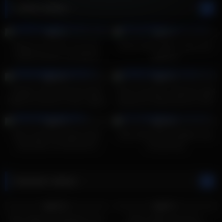
Latest videos
2K
12:00
1K
10:00
83%
75%
Model wil carrière met haar
Mooie tieten kijken onder een
naakte lichaam met lekkere
pijpbeurt
tieten
2K
15:00
1K
11:00
100%
75%
Knappe meid met grote tieten
Vrouw met grote meloenen pijpt
krijgt een piemel in haar vagina
graag een lange piemel in bed
en heeft intense seks
2K
17:00
3K
08:00
90%
100%
Hete meid met naakte tieten
Haar blote tieten bekijken was
doet alles om beroemd te
niet genoeg
worden
Random videos
2K
12:00
3K
08:00
100%
80%
Man krijgt een aftrekbeurt van
Kleine tietjes geneukt in